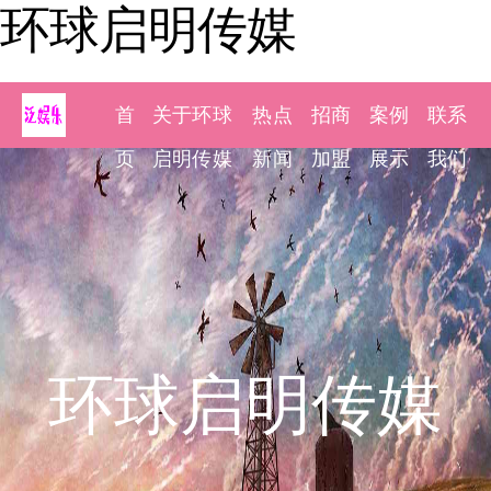
环球启明传媒
首
关于环球
热点
招商
案例
联系
页
启明传媒
新闻
加盟
展示
我们
环球启明传媒