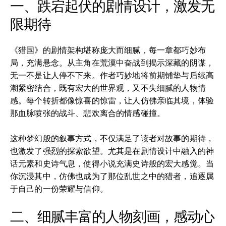
一、跌宕起伏的剧情设计，激发无
限期待
《猎国》的剧情架构堪称庞大而细腻，每一章都巧妙布
局，充满悬念。从主角在荒漠中奋战到揭示深藏的阴谋，
无一不是让人停不下来。作者巧妙地将前期铺垫与后续高
潮紧密结合，既有宏大的世界观，又不失细腻的人物情
感。每个转折都像惊喜的惊雷，让人仿佛亲临其境，体验
那血脉喷张的战斗、悲欢离合的情感碰撞。
这种梦幻般的叙事方式，不仅满足了读者对故事的期待，
也激发了强烈的探索欲望。尤其是在剧情设计中融入的神
话元素和史诗气息，使得小说充满史诗般的宏大感觉。当
你沉浸其中，仿佛也成为了那位乱世之中的猎者，追逐属
于自己的一份荣耀与信仰。
二、细腻丰富的人物刻画，感动心