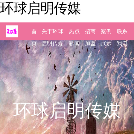
环球启明传媒
首
关于环球
热点
招商
案例
联系
页
启明传媒
新闻
加盟
展示
我们
环球启明传媒