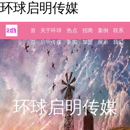
环球启明传媒
首
关于环球
热点
招商
案例
联系
页
启明传媒
新闻
加盟
展示
我们
环球启明传媒