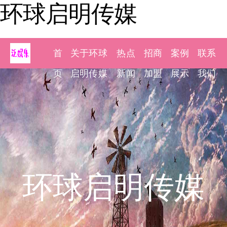
环球启明传媒
首
关于环球
热点
招商
案例
联系
页
启明传媒
新闻
加盟
展示
我们
环球启明传媒